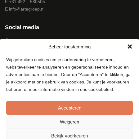
F +31 492 – 580505
E
info@artegroep.nl
Social media
Facebook
Beheer toestemming
Instagram
Pinterest
Wij gebruiken cookies om je surfervaring te verbeteren,
LinkedIn
websiteverkeer te analyseren en gepersonaliseerde inhoud en
Youtube
advertenties aan te bieden. Door op "Accepteren" te klikken, ga
je akkoord met ons gebruik van cookies. Je kunt je voorkeuren
beheren of meer informatie vinden in ons cookiebeleid.
Accepteren
© Copyright 2015 - Arte Groep
Algemene Voorwaarden d.d. 20 oktober 2023
Weigeren
Disclaimer
Bekijk voorkeuren
Privacy Statement