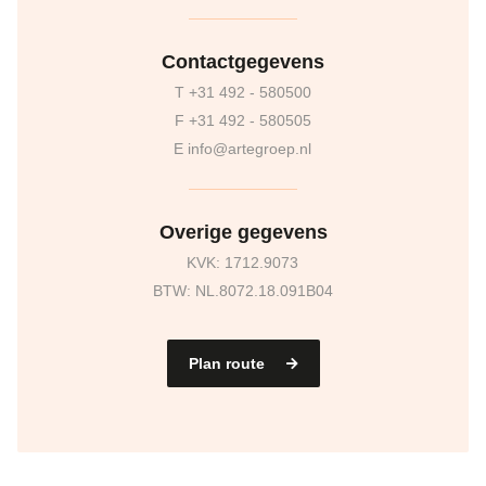
Contactgegevens
T +31 492 - 580500
F +31 492 - 580505
E info@artegroep.nl
Overige gegevens
KVK: 1712.9073
BTW: NL.8072.18.091B04
Plan route