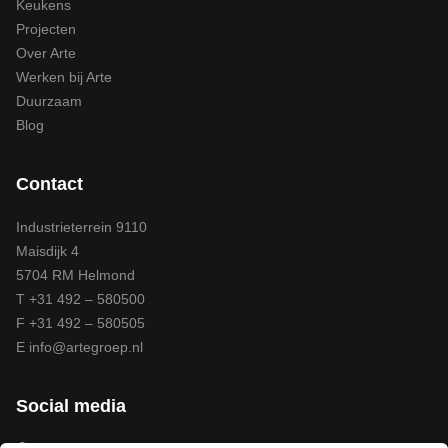
Keukens
Projecten
Over Arte
Werken bij Arte
Duurzaam
Blog
Contact
Industrieterrein 9110
Maisdijk 4
5704 RM Helmond
T +31 492 – 580500
F +31 492 – 580505
E
info@artegroep.nl
Social media