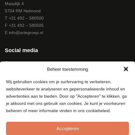
Maisdijk 4
5704 RM Helmond
T +31 492 – 580500
F +31 492 – 580505
E
info@artegroep.nl
Social media
Facebook
Beheer toestemming
Instagram
Pinterest
Wij gebruiken cookies om je surfervaring te verbeteren,
LinkedIn
websiteverkeer te analyseren en gepersonaliseerde inhoud en
Youtube
advertenties aan te bieden. Door op "Accepteren" te klikken, ga
je akkoord met ons gebruik van cookies. Je kunt je voorkeuren
beheren of meer informatie vinden in ons cookiebeleid.
Accepteren
© Copyright 2026 - Arte Groep