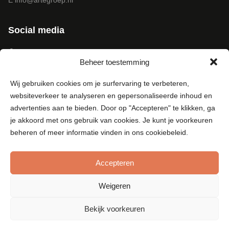
E
info@artegroep.nl
Social media
Facebook
Beheer toestemming
Instagram
Pinterest
Wij gebruiken cookies om je surfervaring te verbeteren,
LinkedIn
websiteverkeer te analyseren en gepersonaliseerde inhoud en
Youtube
advertenties aan te bieden. Door op "Accepteren" te klikken, ga
je akkoord met ons gebruik van cookies. Je kunt je voorkeuren
beheren of meer informatie vinden in ons cookiebeleid.
Accepteren
© Copyright 2017 - Arte Groep
Algemene Voorwaarden d.d. 20 oktober 2023
Weigeren
Disclaimer
Bekijk voorkeuren
Privacy Statement
Algemene voorwaarden webwinkel