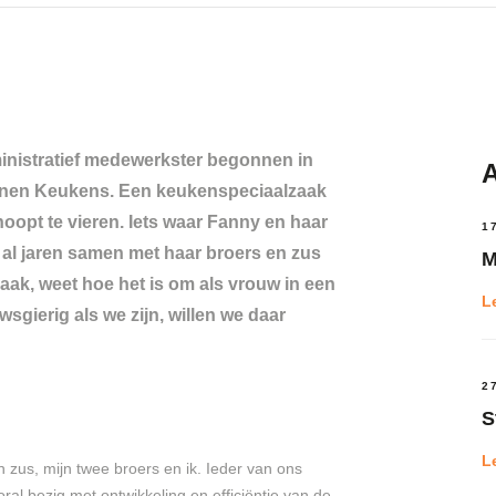
ministratief medewerkster begonnen in
A
ennen Keukens. Een keukenspeciaalzaak
oopt te vieren. Iets waar Fanny en haar
1
ie al jaren samen met haar broers en zus
M
zaak, weet hoe het is om als vrouw in een
L
gierig als we zijn, willen we daar
2
S
L
 zus, mijn twee broers en ik. Ieder van ons
oral bezig met ontwikkeling en efficiëntie van de