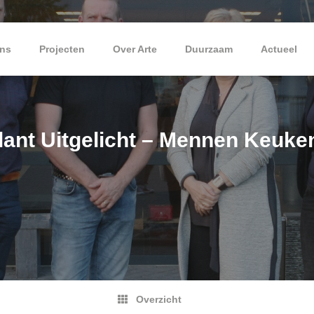
ns
Projecten
Over Arte
Duurzaam
Actueel
lant Uitgelicht – Mennen Keuke
Overzicht