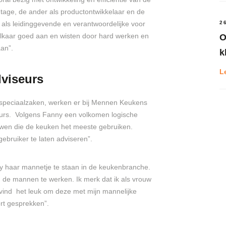
age, de ander als productontwikkelaar en de
 als leidinggevende en verantwoordelijke voor
2
 elkaar goed aan en wisten door hard werken en
O
aan”.
k
L
viseurs
enspeciaalzaken, werken er bij Mennen Keukens
eurs. Volgens Fanny een volkomen logische
ouwen die de keuken het meeste gebruiken.
ebruiker te laten adviseren”.
y haar mannetje te staan in de keukenbranche.
n de mannen te werken. Ik merk dat ik als vrouw
vind het leuk om deze met mijn mannelijke
ort gesprekken”.