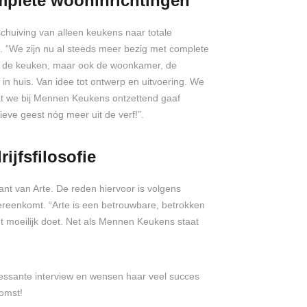
mplete wooninrichtingen
huiving van alleen keukens naar totale
t. “We zijn nu al steeds meer bezig met complete
er de keuken, maar ook de woonkamer, de
in huis. Van idee tot ontwerp en uitvoering. We
at we bij Mennen Keukens ontzettend gaaf
eve geest nóg meer uit de verf!”.
jfsfilosofie
nt van Arte. De reden hiervoor is volgens
overeenkomt. “Arte is een betrouwbare, betrokken
et moeilijk doet. Net als Mennen Keukens staat
ressante interview en wensen haar veel succes
omst!