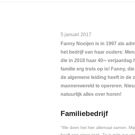
5 januari 2017
Fanny Nooijen is in 1997 als ad
het bedrijf van haar ouders: M
die in 2018 haar 40
verjaardag h
ste
familie erg trots op is! Fanny, d
de algemene leiding heeft in de 
mannenwereld te opereren. Nieuws
natuurlijk alles over horen!
Familiebedrijf
“We doen het hier allemaal samen. Mijn
heeft een eigen taak. Zo is mijn zus vo