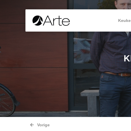
Keuke
K
Vorige