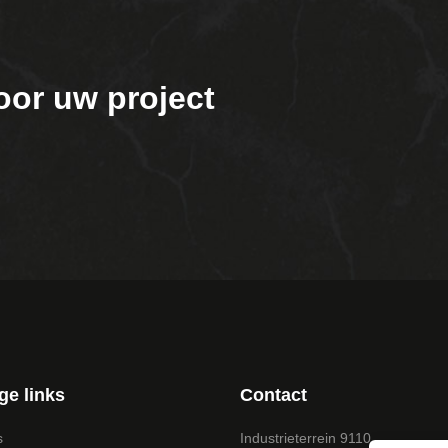
oor uw project
ge links
Contact
s
Industrieterrein 9110