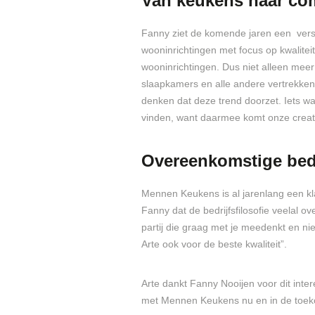
Van keukens naar co
Fanny ziet de komende jaren een versc
wooninrichtingen met focus op kwalitei
wooninrichtingen. Dus niet alleen me
slaapkamers en alle andere vertrekken 
denken dat deze trend doorzet. Iets w
vinden, want daarmee komt onze creati
Overeenkomstige bedri
Mennen Keukens is al jarenlang een kla
Fanny dat de bedrijfsfilosofie veelal 
partij die graag met je meedenkt en ni
Arte ook voor de beste kwaliteit”.
Arte dankt Fanny Nooijen voor dit inte
met Mennen Keukens nu en in de toek