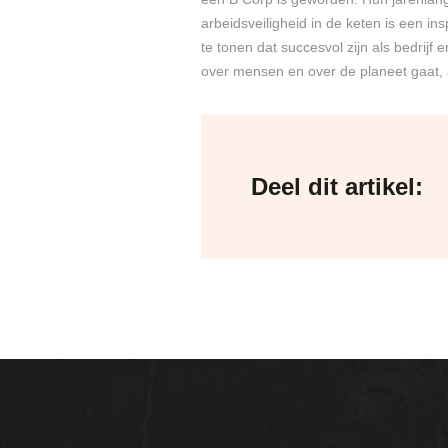
arbeidsveiligheid in de keten is een in
te tonen dat succesvol zijn als bedrijf 
over mensen en over de planeet gaat, a
Deel dit artikel: