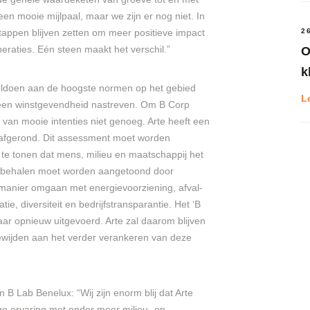
een mooie mijlpaal, maar we zijn er nog niet. In
tappen blijven zetten om meer positieve impact
2
eraties. Eén steen maakt het verschil.”
O
k
 voldoen aan de hoogste normen op het gebied
L
een winstgevendheid nastreven. Om B Corp
 van mooie intenties niet genoeg. Arte heeft een
 afgerond. Dit assessment moet worden
te tonen dat mens, milieu en maatschappij het
 te behalen moet worden aangetoond door
manier omgaan met energievoorziening, afval-
, diversiteit en bedrijfstransparantie. Het ‘B
aar opnieuw uitgevoerd. Arte zal daarom blijven
ewijden aan het verder verankeren van deze
 B Lab Benelux: “Wij zijn enorm blij dat Arte
e ervaring met onder meer milieu- en