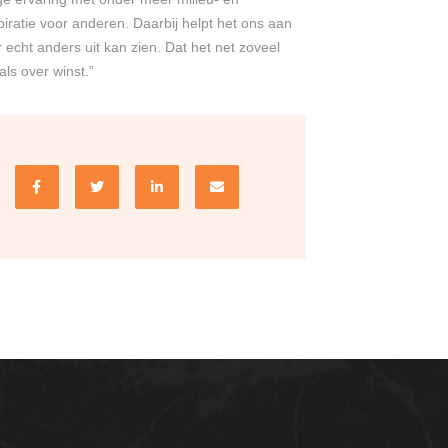
spiratie voor anderen. Daarbij helpt het ons aan
er echt anders uit kan zien. Dat het net zoveel
ls over winst.”