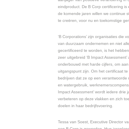
eindproduct. De B Corp certificering is 
de komende jaren willen we continue s
te creëren, voor nu en toekomstige gen
‘B Corporations’ zijn organisaties die
van duurzaam ondernemen en niet all
gecertificeerd te worden, is het hebben
zeer uitgebreid ‘B Impact Assessment’
onderbouwd met harde cijfers, om aan 
uitgangspunt zijn. Om het certificaat
bedrijven dat ze op een verantwoorde 
en watergebruik, werknemerscompensatie
Impact Assessment’ wordt iedere drie j
verbeteren op deze vlakken en zich to
doelen in haar bedrijfsvoering.
Tessa van Soest, Executive Director van
een B Corp is geworden. Hun jarenlang