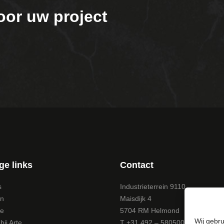
oor uw project
ge links
Contact
s
Industrieterrein 9110
en
Maisdijk 4
te
5704 RM Helmond
Wij gebru
ij Arte
T +31 492 – 580500