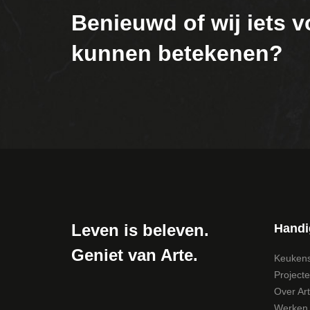
Benieuwd of wij iets v
kunnen betekenen?
Leven is beleven.
Handi
Geniet van Arte.
Keuken
Project
Over Ar
Werken b