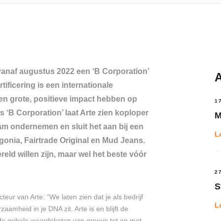
 vanaf augustus 2022 een ‘B Corporation’
A
ficering is een internationale
een grote, positieve impact hebben op
1
s ‘B Corporation’ laat Arte zien koploper
M
am ondernemen en sluit het aan bij een
L
onia, Fairtrade Original en Mud Jeans.
reld willen zijn, maar wel het beste vóór
2
S
ur van Arte: “We laten zien dat je als bedrijf
L
mheid in je DNA zit. Arte is en blijft de
 de gehele waardeketen van groeve tot en met