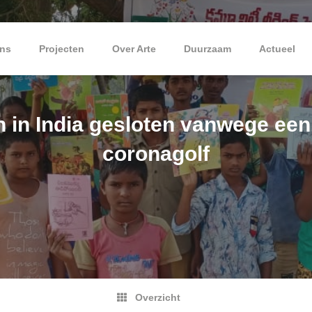
ns
Projecten
Over Arte
Duurzaam
Actueel
 in India gesloten vanwege ee
coronagolf
Overzicht