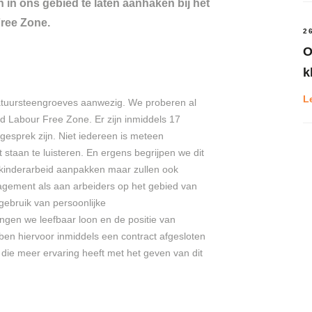
in ons gebied te laten aanhaken bij het
ree Zone.
2
O
k
L
 natuursteengroeves aanwezig. We proberen al
d Labour Free Zone. Er zijn inmiddels 17
esprek zijn. Niet iedereen is meteen
 staan te luisteren. En ergens begrijpen we dit
n kinderarbeid aanpakken maar zullen ook
gement als aan arbeiders op het gebied van
gebruik van persoonlijke
gen we leefbaar loon en de positie van
en hiervoor inmiddels een contract afgesloten
ie meer ervaring heeft met het geven van dit