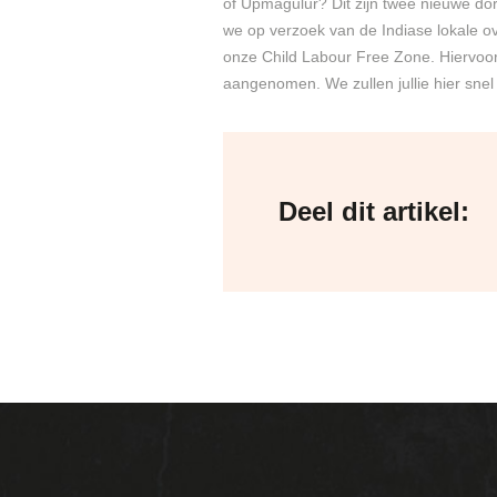
of Upmagulur? Dit zijn twee nieuwe do
we op verzoek van de Indiase lokale 
onze Child Labour Free Zone. Hiervoor
aangenomen. We zullen jullie hier snel
Deel dit artikel: