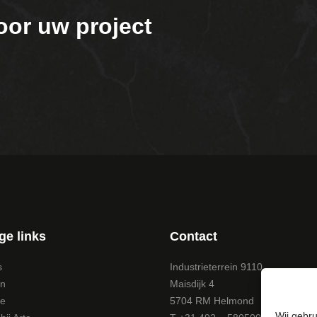
oor uw project
ge links
Contact
s
Industrieterrein 9110
en
Maisdijk 4
te
5704 RM Helmond
Wij gebru