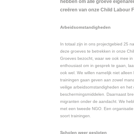
hebben om alle groeve eigenaren 
creëren van onze Child Labour F
Arbeidsomstandigheden
In totaal zijn in ons projectgebied 25
deze groeves te betrekken in onze Chil
Groeves bezocht, waar we ook mee in g
enthousiast om in gesprek te gaan, laat
ook wel. We willen namelijk niet allee
trainingen gaan geven aan zowel mana
veilige arbeidsomstandigheden en het 
beschermingsmiddelen. Daarnaast bren
migranten onder de aandacht. We hebb
met een tweede NGO. Een organisatie d
soort trainingen.
Scholen weer gesloten