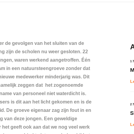
ver de gevolgen van het sluiten van de
A
ng zijn de scholen nu weer gesloten. 22
gingen, waren werkend aangetroffen. Één
1
am in een natuursteengroeve zonder dat
M
 nieuwe medewerker minderjarig was. Dit
L
l namelijk zeggen dat het zogenoemde
nname van personeel niet waterdicht is.
ers is dit aan het licht gekomen en is de
2
d. De groeve eigenaar zag zijn fout in en
S
ng van deze jongen. Een geweldige
L
r het geeft ook aan dat we nog veel werk