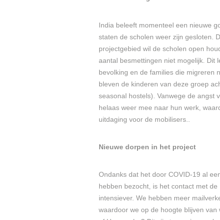
India beleeft momenteel een nieuwe go
staten de scholen weer zijn gesloten. De
projectgebied wil de scholen open hou
aantal besmettingen niet mogelijk. Dit l
bevolking en de families die migreren 
bleven de kinderen van deze groep acht
seasonal hostels). Vanwege de angst v
helaas weer mee naar hun werk, waardo
uitdaging voor de mobilisers..
Nieuwe dorpen in het project
Ondanks dat het door COVID-19 al een j
hebben bezocht, is het contact met de 
intensiever. We hebben meer mailverke
waardoor we op de hoogte blijven van 