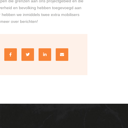
rpen die grenzen aan ons projectgebied en die
overheid en bevolking hebben toegevoegd aan
 hebben we inmiddels twee extra mobilisers
 meer over berichten!