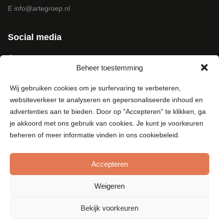
E
info@artegroep.nl
Social media
Facebook
Beheer toestemming
Instagram
Pinterest
Wij gebruiken cookies om je surfervaring te verbeteren,
LinkedIn
websiteverkeer te analyseren en gepersonaliseerde inhoud en
Youtube
advertenties aan te bieden. Door op "Accepteren" te klikken, ga
je akkoord met ons gebruik van cookies. Je kunt je voorkeuren
beheren of meer informatie vinden in ons cookiebeleid.
Accepteren
© Copyright 2026 - Arte Groep
Algemene Voorwaarden d.d. 20 oktober 2023
Weigeren
Disclaimer
Bekijk voorkeuren
Privacy Statement