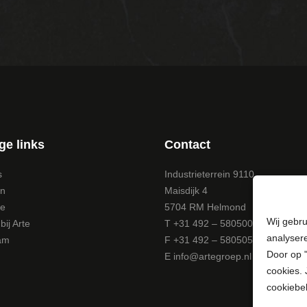
ge links
Contact
s
Industrieterrein 9110
en
Maisdijk 4
te
5704 RM Helmond
Wij gebru
ij Arte
T +31 492 – 580500
analyser
am
F +31 492 – 580505
Door op "
E
info@artegroep.nl
cookies. 
cookiebel