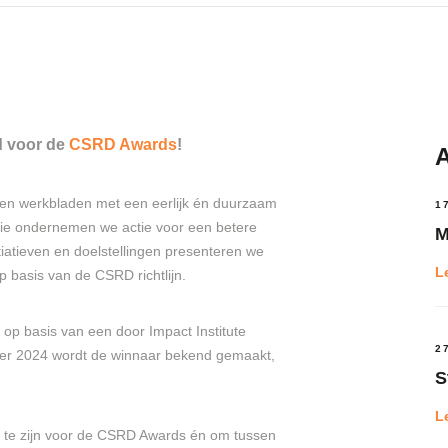
d voor de
CSRD Awards
!
A
tenen werkbladen met een eerlijk én duurzaam
1
atie ondernemen we actie voor een betere
M
tiatieven en doelstellingen presenteren we
L
p basis van de CSRD richtlijn.
op basis van een door Impact Institute
2
er 2024 wordt de winnaar bekend gemaakt,
S
L
te zijn voor de CSRD Awards én om tussen