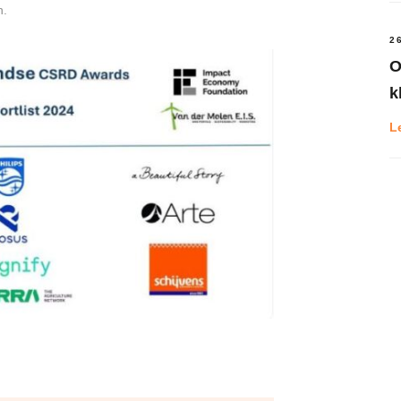
n.
2
O
k
L