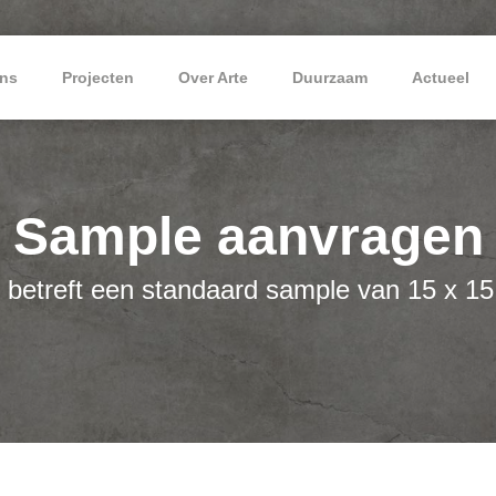
ns
Projecten
Over Arte
Duurzaam
Actueel
Sample aanvragen
 betreft een standaard sample van 15 x 1