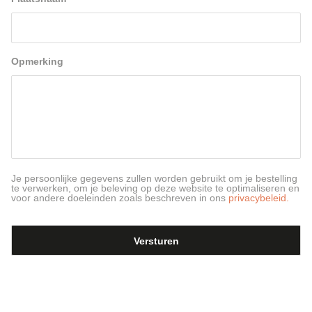
Opmerking
Je persoonlijke gegevens zullen worden gebruikt om je bestelling
te verwerken, om je beleving op deze website te optimaliseren en
voor andere doeleinden zoals beschreven in ons
privacybeleid.