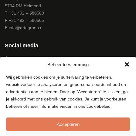
5704 RM Helmond
T +31 492 – 580500
F +31 492 – 580505
E
info@artegroep.nl
Social media
Facebook
Beheer toestemming
Instagram
Pinterest
Wij gebruiken cookies om je surfervaring te verbeteren,
LinkedIn
websiteverkeer te analyseren en gepersonaliseerde inhoud en
Youtube
advertenties aan te bieden. Door op "Accepteren" te klikken, ga
je akkoord met ons gebruik van cookies. Je kunt je voorkeuren
beheren of meer informatie vinden in ons cookiebeleid.
Accepteren
© Copyright 2019 - Arte Groep