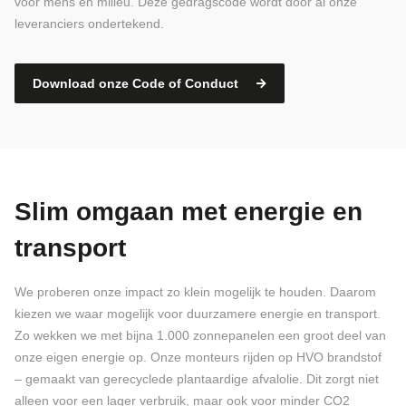
voor mens en milieu. Deze gedragscode wordt door al onze
leveranciers ondertekend.
Download onze Code of Conduct
Slim omgaan met energie en
transport
We proberen onze impact zo klein mogelijk te houden. Daarom
kiezen we waar mogelijk voor duurzamere energie en transport.
Zo wekken we met bijna 1.000 zonnepanelen een groot deel van
onze eigen energie op. Onze monteurs rijden op HVO brandstof
– gemaakt van gerecyclede plantaardige afvalolie. Dit zorgt niet
alleen voor een lager verbruik, maar ook voor minder CO2