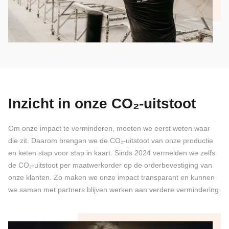
Inzicht in onze CO₂-uitstoot
Om onze impact te verminderen, moeten we eerst weten waar
die zit. Daarom brengen we de CO₂-uitstoot van onze productie
en keten stap voor stap in kaart. Sinds 2024 vermelden we zelfs
de CO₂-uitstoot per maatwerkorder op de orderbevestiging van
onze klanten. Zo maken we onze impact transparant en kunnen
we samen met partners blijven werken aan verdere vermindering.