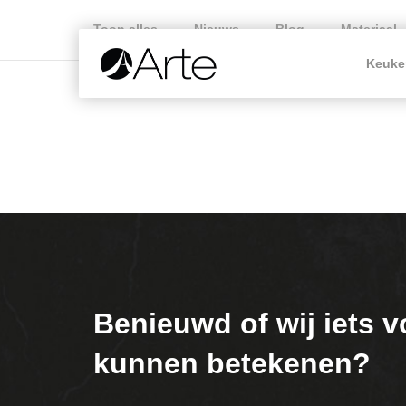
Toon alles
Nieuws
Blog
Materiaal
Keuke
Benieuwd of wij iets v
kunnen betekenen?