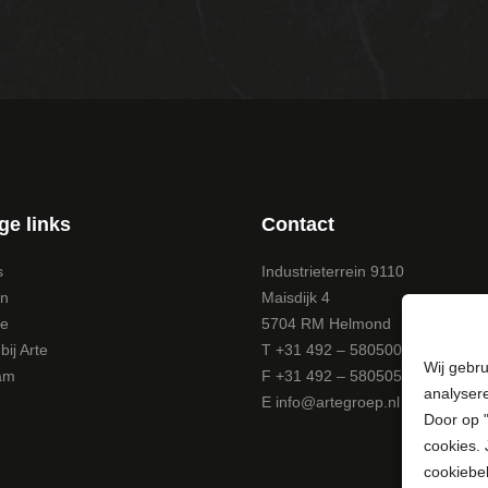
ge links
Contact
s
Industrieterrein 9110
en
Maisdijk 4
te
5704 RM Helmond
ij Arte
T +31 492 – 580500
Wij gebru
am
F +31 492 – 580505
analyser
E
info@artegroep.nl
Door op "
cookies. 
cookiebel