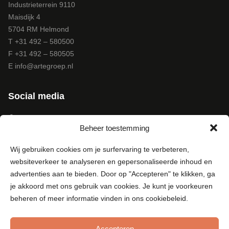
Industrieterrein 9110
Maisdijk 4
5704 RM Helmond
T +31 492 – 580500
F +31 492 – 580505
E
info@artegroep.nl
Social media
Facebook
Beheer toestemming
Instagram
Pinterest
Wij gebruiken cookies om je surfervaring te verbeteren,
LinkedIn
websiteverkeer te analyseren en gepersonaliseerde inhoud en
Youtube
advertenties aan te bieden. Door op "Accepteren" te klikken, ga
je akkoord met ons gebruik van cookies. Je kunt je voorkeuren
beheren of meer informatie vinden in ons cookiebeleid.
Accepteren