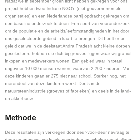
Nadat we in september groen licht hebben gekregen voor ons
project hebben twee Indiase NGO’s (niet-gouvernementele
organisaties) en een Nederlandse partij opdracht gekregen om
een baseline onderzoek te doen. Een soort van vooronderzoek
om de populatie en de arbeids/leefomstandigheden in het door
ons geselecteerde gebied in kaart te brengen. Dit heeft ertoe
geleid dat we in de deelstaat Andra Pradesh acht kleine dorpen
geselecteerd hebben die dichtbij groeves liggen waar wij graniet
inkopen en medewerkers wonen. Een gebied waar in totaal
ongeveer 10.000 mensen wonen, waarvan 2.200 kinderen. Van
deze kinderen gaan er 275 niet naar school. Sterker nog, het
merendeel van deze kinderen werkt. Deels in de
natuursteenindustrie (groeves of fabrieken) en deels in de land-
en akkerbouw.
Methode
Deze resultaten zijn verkregen door deur-voor-deur navraag te
doen en opgaves van lokale overheden en scholen naast elkaar