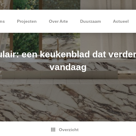
ns
Projecten
Over Arte
Duurzaam
Actueel
lair: een keukenblad dat verder
vandaag
Overzicht