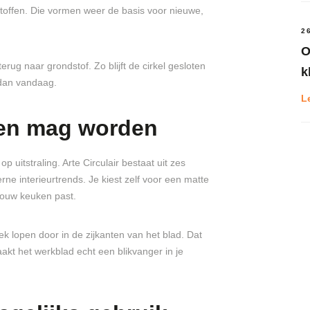
stoffen. Die vormen weer de basis voor nieuwe,
2
O
rug naar grondstof. Zo blijft de cirkel gesloten
k
 dan vandaag.
L
ien mag worden
op uitstraling. Arte Circulair bestaat uit zes
ne interieurtrends. Je kiest zelf voor een matte
 jouw keuken past.
ek lopen door in de zijkanten van het blad. Dat
aakt het werkblad echt een blikvanger in je