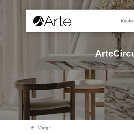
Keuke
ArteCircu
Vorige