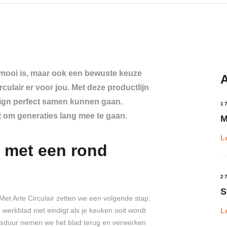
n mooi is, maar ook een bewuste keuze
A
culair er voor jou. Met deze productlijn
esign perfect samen kunnen gaan.
1
t om generaties lang mee te gaan.
M
L
 met een rond
2
S
Met Arte Circulair zetten we een volgende stap:
n werkblad niet eindigt als je keuken ooit wordt
L
nsduur nemen we het blad terug en verwerken