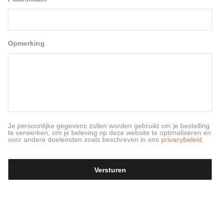
Opmerking
Je persoonlijke gegevens zullen worden gebruikt om je bestelling
te verwerken, om je beleving op deze website te optimaliseren en
voor andere doeleinden zoals beschreven in ons
privacybeleid.