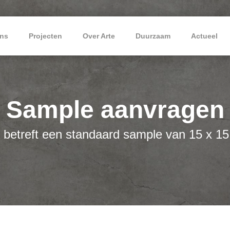
ns
Projecten
Over Arte
Duurzaam
Actueel
Sample aanvragen
 betreft een standaard sample van 15 x 1